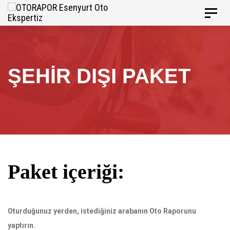
Skip
Skip
Toggle
to
navigat
links
primary
navigation
Skip
ŞEHIR DIŞI PAKET
to
content
Paket içeriği:
Oturduğunuz yerden, istediğiniz arabanın Oto Raporunu
yaptırın.