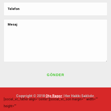
GÖNDER
Copyright © 2018
Oto Rapor
| Her Hakkı Saklıdır.
[social_vc_father align="center"][social_vc_son margin="" width=""
height=""