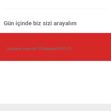
Gün içinde
biz sizi arayalım
[caldera_form id=”CF5a6a6ea376711″]